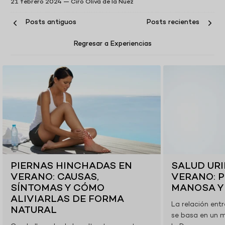
21 febrero 2024 —
Ciro Oliva de la Nuez
Posts antiguos
Posts recientes
Regresar a Experiencias
B
L
O
G
P
O
S
T
PIERNAS HINCHADAS EN
SALUD URI
S
VERANO: CAUSAS,
VERANO: P
SÍNTOMAS Y CÓMO
MANOSA Y
ALIVIARLAS DE FORMA
La relación entr
NATURAL
se basa en un 