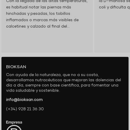
Con la llegada de las altas temperaturas,
la D-manosa se 
es habitual notar las piernas más
coli y dificulta 
hinchadas y pesadas, los tobillos
inflamados o marcas más visibles de
calcetines y calzado al final del...
BIOKSAN
Con ayuda de la naturaleza, que no a su costa,
desarrollamos nutracéuticos que mejoran las dolencias del
día a día, siempre con base científica, para fomentar una
vida saludable y sostenible.
info@bioksan.com
(+34) 928 21 36 30