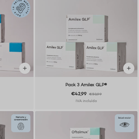
Pack 3 Amilex GLP®
€42,99
€50,99
IVA incluído