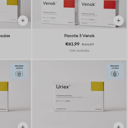
sulas
Pacote 3 Venok
€61,99
€66,99
IVA incluído