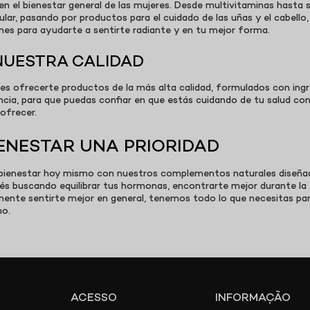
 el bienestar general de las mujeres. Desde multivitaminas hasta 
cular, pasando por productos para el cuidado de las uñas y el cabell
nes para ayudarte a sentirte radiante y en tu mejor forma.
NUESTRA CALIDAD
 ofrecerte productos de la más alta calidad, formulados con ingr
ncia, para que puedas confiar en que estás cuidando de tu salud con
ofrecer.
IENESTAR UNA PRIORIDAD
 y bienestar hoy mismo con nuestros complementos naturales diseñ
stés buscando equilibrar tus hormonas, encontrarte mejor durante la 
nte sentirte mejor en general, tenemos todo lo que necesitas par
mo.
ACESSO
INFORMAÇÃO