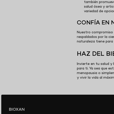
también promueven
salud ósea y arti
variedad de opcio
CONFÍA EN 
Nuestro compromiso es
respaldados por la cie
naturaleza tiene para 
HAZ DEL B
Invierte en tu salud
para ti. Ya sea que e
menopausia o simpleme
y vivir la vida al máxi
BIOXAN