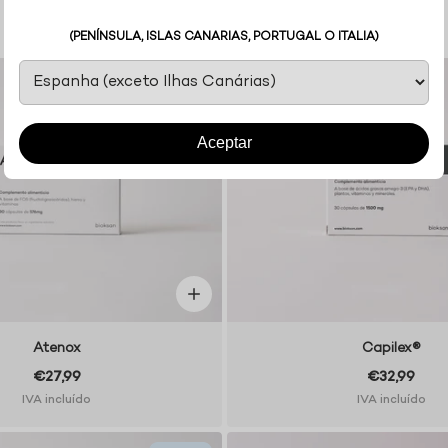
BEM-ESTAR PARA MULHERES
(PENÍNSULA, ISLAS CANARIAS, PORTUGAL O ITALIA)
Aceptar
Atenox
Capilex®
€27,99
€32,99
IVA incluído
IVA incluído