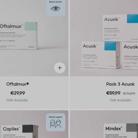
Oftalmux®
Pack 3 Acuok
€29,99
€59,99
€71,99
IVA incluído
IVA incluído