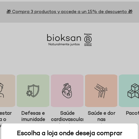
🎁 Compra 3 productos y accede a un 15% de descuento 🎁
estar
Defesas e
Saúde
Saúde e dor
Paco
a o
imunidade
cardiovascular
nas
mem
e hepática
articulações
Escolha a loja onde deseja comprar