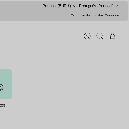
Moeda
Idioma
Portugal (EUR €)
Português (Portugal)
Comprar desde Islas Canarias
Conta
Procurar
Carrinho
tes