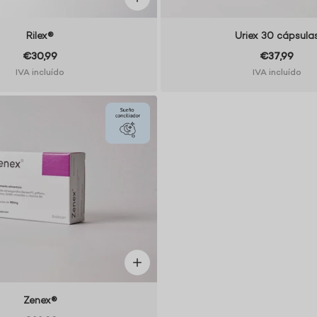
Rilex®
Uriex 30 cápsula
€30,99
€37,99
IVA incluído
IVA incluído
Zenex®