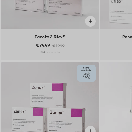
Pacote 3 Rilex®
Paco
€79,99
€89,99
IVA incluído