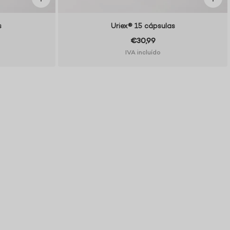
s
Uriex® 15 cápsulas
€30,99
IVA incluído