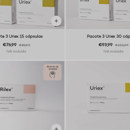
te 3 Uriex 15 cápsulas
Pacote 3 Uriex 30 cáp
€76,99
€93,99
€82,99
€101,99
IVA incluído
IVA incluído