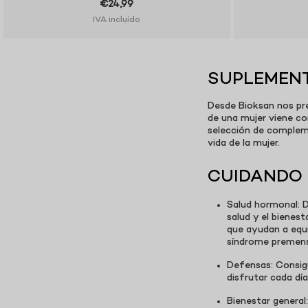
€24,99
IVA incluído
SUPLEMENT
Desde Bioksan nos pre
de una mujer viene co
selección de compleme
vida de la mujer.
CUIDANDO 
Salud hormonal: D
salud y el bienes
que ayudan a equi
síndrome premens
Defensas: Consig
disfrutar cada día
Bienestar genera