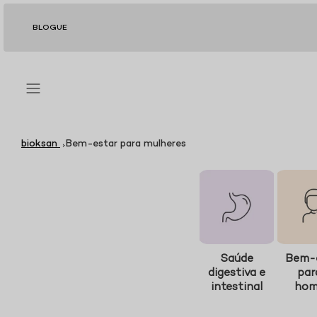
Pular
para
BLOGUE
o
conteúdo
bioksan
Bem-estar para mulheres
Saúde
Bem-
digestiva e
par
intestinal
ho