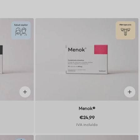
Menok®
€24,99
IVA incluído