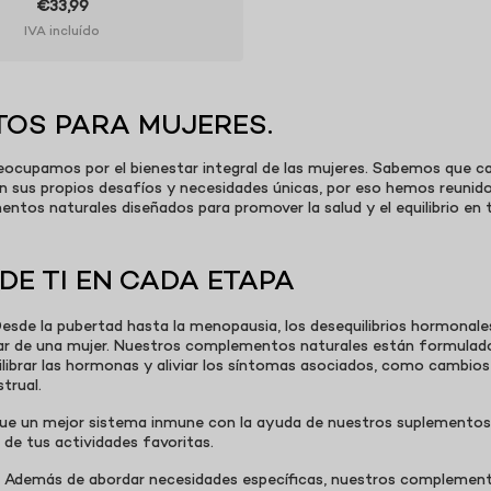
€33,99
IVA incluído
OS PARA MUJERES.
ocupamos por el bienestar integral de las mujeres. Sabemos que ca
n sus propios desafíos y necesidades únicas, por eso hemos reunid
ntos naturales diseñados para promover la salud y el equilibrio en t
DE TI EN CADA ETAPA
esde la pubertad hasta la menopausia, los desequilibrios hormonale
tar de una mujer. Nuestros complementos naturales están formulad
librar las hormonas y aliviar los síntomas asociados, como cambios
trual.
ue un mejor sistema inmune con la ayuda de nuestros suplementos
 de tus actividades favoritas.
l: Además de abordar necesidades específicas, nuestros complemen