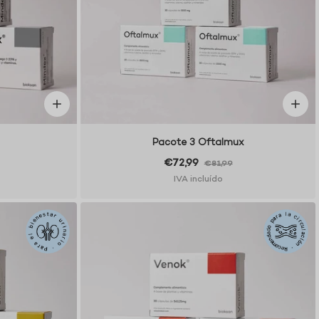
Pacote 3 Oftalmux
€72,99
€81,99
IVA incluído