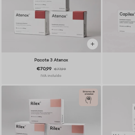
Pacote 3 Atenox
€70,99
€77,99
IVA incluído