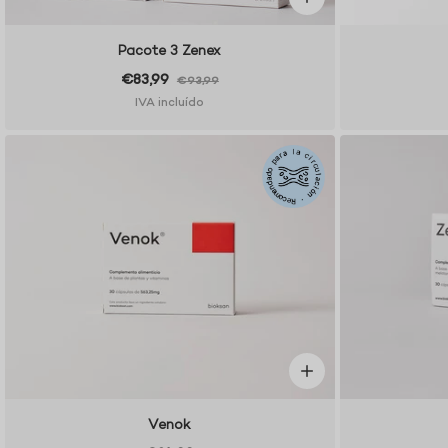
Pacote 3 Zenex
€83,99
€93,99
IVA incluído
Venok