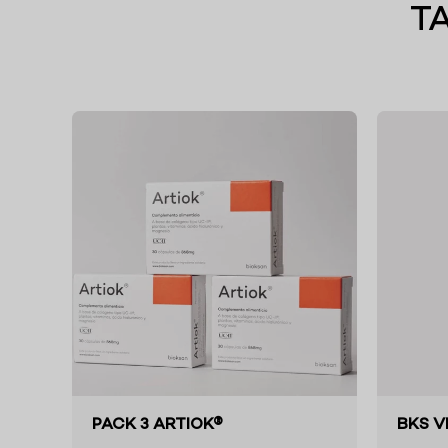
T
PACK 3 ARTIOK®
BKS V