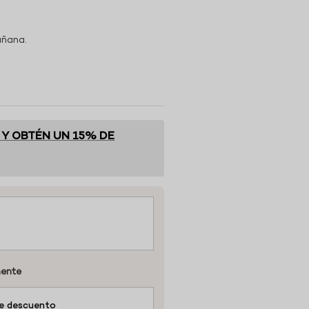
añana.
 Y OBTÉN UN 15% DE
mente
e descuento