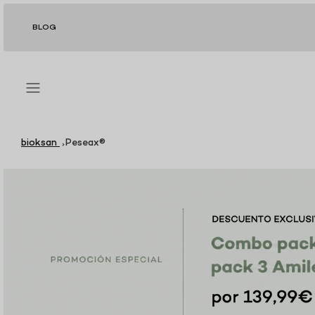
Ir
al
BLOG
contenido
bioksan
Peseax®