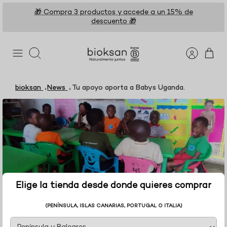
Ir
🎁 Compra 3 productos y accede a un 15% de
al
descuento 🎁
contenido
Buscar
bioksan
News
Tu apoyo aporta a Babys Uganda.
Elige la tienda desde donde quieres comprar
TU APOYO APORTA A BABYS
(PENÍNSULA, ISLAS CANARIAS, PORTUGAL O ITALIA)
UGANDA.