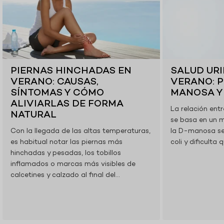
G
P
O
S
T
PIERNAS HINCHADAS EN
SALUD URI
S
VERANO: CAUSAS,
VERANO: P
SÍNTOMAS Y CÓMO
MANOSA Y
ALIVIARLAS DE FORMA
La relación entr
NATURAL
se basa en un 
Con la llegada de las altas temperaturas,
la D-manosa se 
es habitual notar las piernas más
coli y dificulta 
hinchadas y pesadas, los tobillos
inflamados o marcas más visibles de
calcetines y calzado al final del...