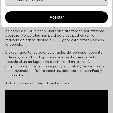
¿Conoces BABYS UGANDA?
Gracias a tu apoyo estás colaborando en este proyecto.
Aceptar
Desde enero de 2019, Bioksan apadrina la Mount Eagle
School en la isla de Zinga, Uganda, transformando la vida
de cerca de 200 niños vulnerables afectados por extrema
pobreza, 70 de ellos han perdido a sus padres (en la
mayoría de casos debido al VIH) y por esta razón viven en
la escuela.
Bioksan aporta los salarios anuales del personal docente,
además, ha instalado paneles solares, haciendo de la
escuela el único lugar con electricidad en la isla. Al
proporcionar un entorno seguro y educativo, Bioksan está
construyendo un futuro esperanzador para estos niños y la
comunidad.
¡Estos días, nos ha llegado este vídeo!